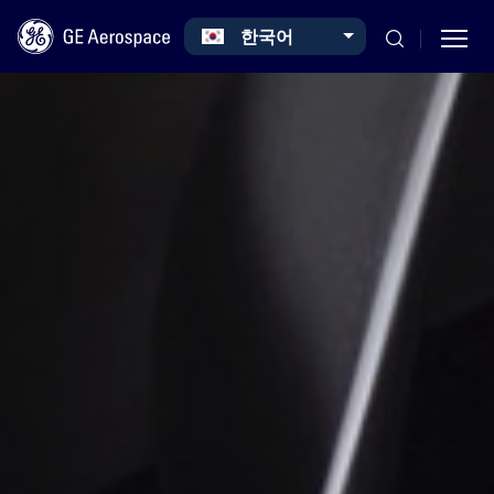
Select your language
한국어
Skip to main content
Commercial
Defense
Systems
News