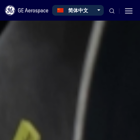
Select your language
简体中文
Skip to main content
Commercial
News
Sustainability
Company