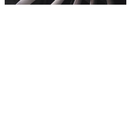
Moldando uma educação
melhor
A GE Aerospace impulsiona
oportunidades educacionais ao doar
às universidades equipamentos
essenciais como computadores e
monitores e ao trabalhar ao lado de
parceiros governamentais. Por meio
do nosso papel ativo no Conselho de
Ciência e Tecnologia do Estado de
Querétaro (CONCYTEQ), ajudamos a